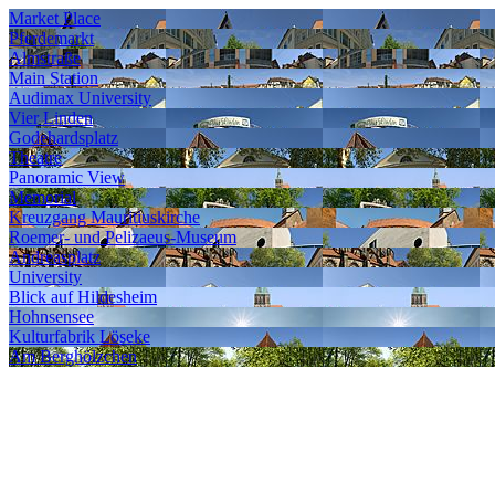
Market Place
Pferdemarkt
Almstraße
Main Station
Audimax University
Vier Linden
Godehardsplatz
Theatre
Panoramic View
Memorial
Kreuzgang Mauritiuskirche
Roemer- und Pelizaeus-Museum
Andreasplatz
University
Blick auf Hildesheim
Hohnsensee
Kulturfabrik Löseke
Am Berghölzchen